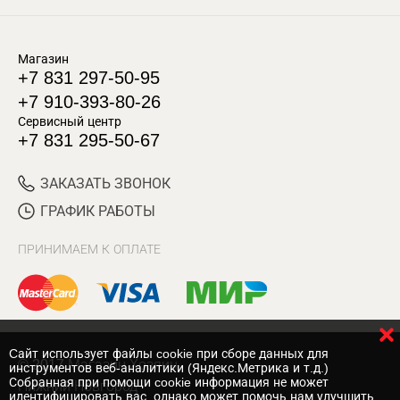
Магазин
+7 831 297-50-95
+7 910-393-80-26
Сервисный центр
+7 831 295-50-67
ЗАКАЗАТЬ ЗВОНОК
ГРАФИК РАБОТЫ
ПРИНИМАЕМ К ОПЛАТЕ
Cайт использует файлы cookie при сборе данных для
© 2017 Магазин Хозяин
инструментов веб-аналитики (Яндекс.Метрика и т.д.)
Собранная при помощи cookie информация не может
Нижний Новгород
идентифицировать вас, однако может помочь нам улучшить