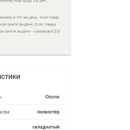
ижнему Новгороду 1-2 дня ,
можен в тот же день, если товар
ном пункте выдачи. Если товара
ом пункте выдачи - самовывоз 1-2
ИСТИКИ
ь
Ozone
ьтра
полиэстер
складчатый