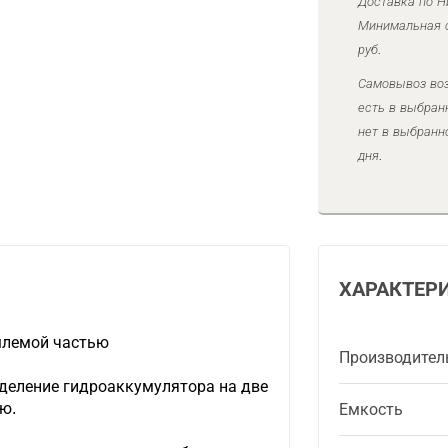
Доставка по Н
Минимальная с
руб.
Самовывоз воз
есть в выбран
нет в выбранн
дня.
ХАРАКТЕР
млемой частью
Производител
зделение гидроаккумулятора на две
ю.
Емкость