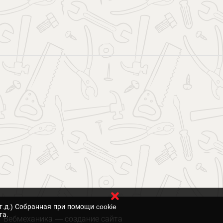
т.д.) Собранная при помощи cookie
та.
Вебмеханика
— создание сайта