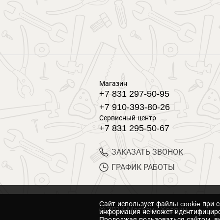
Магазин
+7 831 297-50-95
+7 910-393-80-26
Сервисный центр
+7 831 295-50-67
ЗАКАЗАТЬ ЗВОНОК
ГРАФИК РАБОТЫ
Cайт использует файлы cookie при 
© 2017 Магазин Хозяин
информация не может идентифициро
Продолжая пользоваться сайтом, вы