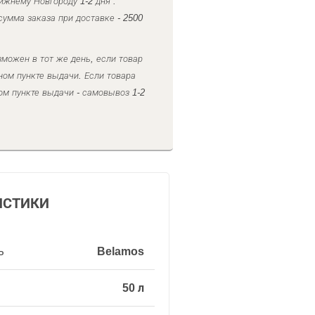
ижнему Новгороду 1-2 дня .
умма заказа при доставке - 2500
можен в тот же день, если товар
ном пункте выдачи. Если товара
ом пункте выдачи - самовывоз 1-2
ИСТИКИ
ь
Belamos
50 л