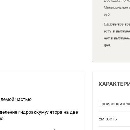
Доставка по Н
Минимальная с
руб.
Самовывоз воз
есть в выбран
нет в выбранн
дня.
ХАРАКТЕР
млемой частью
Производител
зделение гидроаккумулятора на две
ю.
Емкость