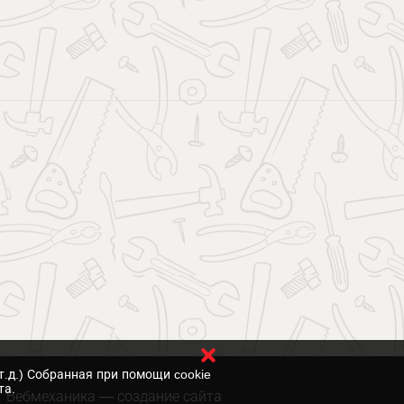
т.д.) Собранная при помощи cookie
та.
Вебмеханика
— создание сайта