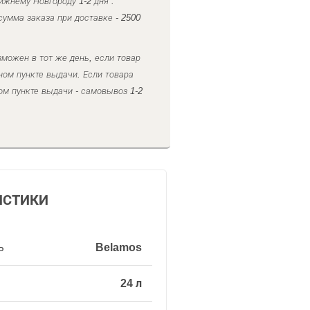
ижнему Новгороду 1-2 дня .
умма заказа при доставке - 2500
можен в тот же день, если товар
ном пункте выдачи. Если товара
ом пункте выдачи - самовывоз 1-2
ИСТИКИ
ь
Belamos
24 л