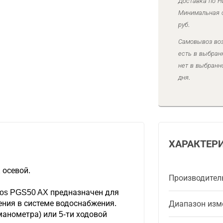
Доставка по Н
Минимальная с
руб.
Самовывоз воз
есть в выбран
нет в выбранн
дня.
ХАРАКТЕР
 осевой.
Производител
os PGS50 AX предназначен для
ения в системе водоснабжения.
Диапазон изм
манометра) или 5-ти ходовой