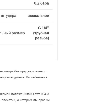
0,2 бара
 штуцера
аксиальное
G 1/4″
льный размер
(трубная
резьба)
анометра без предварительного
-производителя. Во избежание
еляемой положениями Статьи 437
- опечатки, о которых мы просим