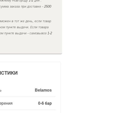
ижнему Новгороду 1-2 дня .
умма заказа при доставке - 2500
можен в тот же день, если товар
ном пункте выдачи. Если товара
ом пункте выдачи - самовывоз 1-2
ИСТИКИ
ь
Belamos
ерения
0-6 бар