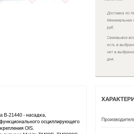
Доставка по Н
Минимальная с
руб.
Самовывоз воз
есть в выбран
нет в выбранн
дня.
ХАРАКТЕР
 B-21440 - насадка,
Производител
ифункционального осциллирующего
крепления OIS.