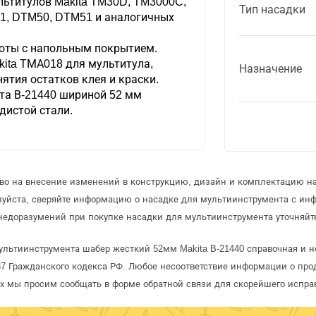
льтитулов Makita TM30D, TM3000C,
Тип насадки
1, DTM50, DTM51 и аналогичных
оты с напольным покрытием.
kita ТМА018 для мультитула,
Назначение
ятия остатков клея и краски.
та В-21440 шириной 52 мм
дистой стали.
аво на внесение изменений в конструкцию, дизайн и комплектацию н
луйста, сверяйте информацию о насадке для мультиинструмента с ин
недоразумений при покупке насадки для мультиинструмента уточняйт
ультиинструмента шабер жесткий 52мм Makita B-21440 справочная и н
 Гражданского кодекса РФ. Любое несоответствие информации о про
рых мы просим сообщать в форме обратной связи для скорейшего испра