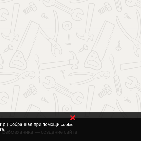
т.д.) Собранная при помощи cookie
та.
Вебмеханика
— создание сайта