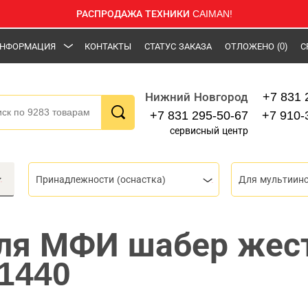
РАСПРОДАЖА ТЕХНИКИ CAIMAN!
НФОРМАЦИЯ
КОНТАКТЫ
СТАТУС ЗАКАЗА
ОТЛОЖЕНО
(0)
С
+7 831 
Нижний Новгород
+7 831 295-50-67
+7 910-
сервисный центр
Принадлежности (оснастка)
Для мультиин
ля МФИ шабер жес
21440