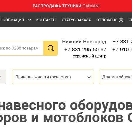
РАСПРОДАЖА ТЕХНИКИ CAIMAN!
НФОРМАЦИЯ
КОНТАКТЫ
СТАТУС ЗАКАЗА
ОТЛОЖЕНО
(0)
С
+7 831 
Нижний Новгород
+7 831 295-50-67
+7 910-
сервисный центр
Принадлежности (оснастка)
Для мотоблок
навесного оборудо
оров и мотоблоков