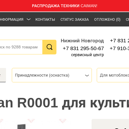
РАСПРОДАЖА ТЕХНИКИ CAIMAN!
НФОРМАЦИЯ
КОНТАКТЫ
СТАТУС ЗАКАЗА
ОТЛОЖЕНО
(0)
С
+7 831 
Нижний Новгород
+7 831 295-50-67
+7 910-
сервисный центр
Принадлежности (оснастка)
Для мотоблок
an R0001 для культ