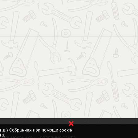
т.д.) Собранная при помощи cookie
та.
Вебмеханика
— создание сайта