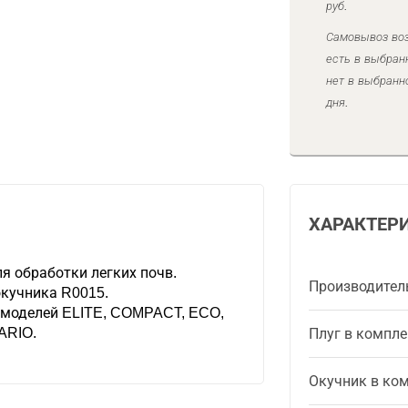
руб.
Самовывоз воз
есть в выбран
нет в выбранн
дня.
ХАРАКТЕР
я обработки легких почв.
Производител
окучника R0015.
 моделей ELITE, COMPACT, ECO,
ARIO.
Плуг в компле
Окучник в ко