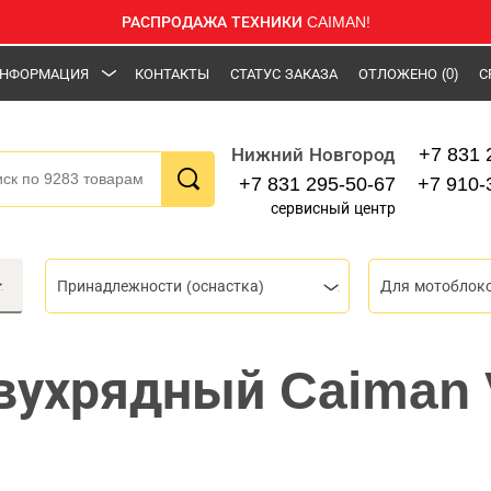
РАСПРОДАЖА ТЕХНИКИ CAIMAN!
НФОРМАЦИЯ
КОНТАКТЫ
СТАТУС ЗАКАЗА
ОТЛОЖЕНО
(0)
С
+7 831 
Нижний Новгород
+7 831 295-50-67
+7 910-
сервисный центр
Принадлежности (оснастка)
Для мотоблок
вухрядный Caiman 