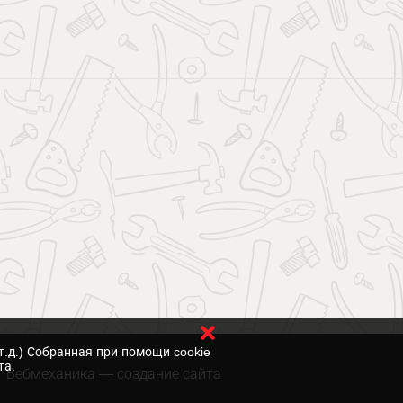
т.д.) Собранная при помощи cookie
та.
Вебмеханика
— создание сайта