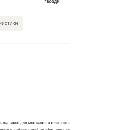
гвозди
ЕРИСТИКИ
асходников для монтажного пистолета
толета с информацией на официальном