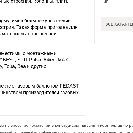
ьные строения, колонны, плиты
Тип
рму, имея большее уплотнение
ВСЕ ХАРАКТ
 острия. Такая форма пригодна для
в материалы повышенной
овместимы с монтажными
BEST, SPIT Pulsa, Aiken, MAX,
y, Toua, Bea и других
лекте с газовым баллоном FEDAST
шинством производителей газовых
аво на внесение изменений в конструкцию, дизайн и комплектацию р
Пожалуйста, сверяйте информацию о расходниках для монтажного пис