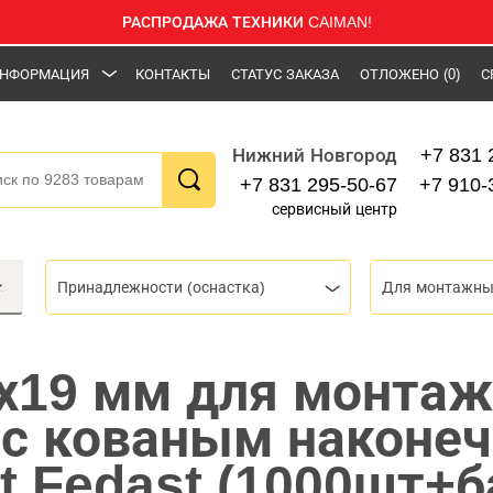
РАСПРОДАЖА ТЕХНИКИ CAIMAN!
НФОРМАЦИЯ
КОНТАКТЫ
СТАТУС ЗАКАЗА
ОТЛОЖЕНО
(0)
С
+7 831 
Нижний Новгород
+7 831 295-50-67
+7 910-
сервисный центр
Принадлежности (оснастка)
Для монтажны
0х19 мм для монтаж
 с кованым наконе
nt Fedast (1000шт+б