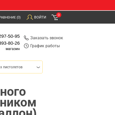
0
ВОЙТИ
РАВНЕНИЕ
(0)
297-50-95
Заказать звонок
393-80-26
График работы
магазин
х пистолетов
ного
чником
аллон)