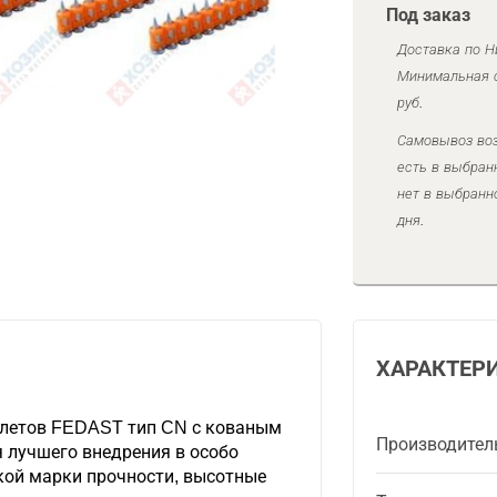
Под заказ
Доставка по Н
Минимальная с
руб.
Самовывоз воз
есть в выбран
нет в выбранн
дня.
ХАРАКТЕР
олетов FEDAST тип CN с кованым
Производител
я лучшего внедрения в особо
кой марки прочности, высотные