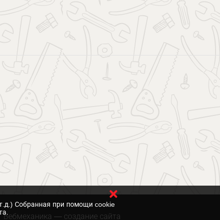
т.д.) Собранная при помощи cookie
та.
Вебмеханика
— создание сайта