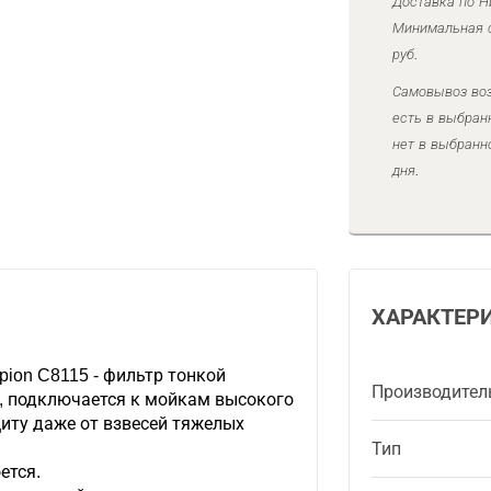
Доставка по Н
Минимальная с
руб.
Самовывоз воз
есть в выбран
нет в выбранн
дня.
ХАРАКТЕР
ion C8115 - фильтр тонкой
Производител
, подключается к мойкам высокого
иту даже от взвесей тяжелых
Тип
ется.