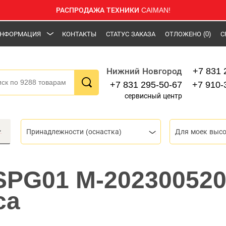
РАСПРОДАЖА ТЕХНИКИ CAIMAN!
НФОРМАЦИЯ
КОНТАКТЫ
СТАТУС ЗАКАЗА
ОТЛОЖЕНО
(0)
С
+7 831 
Нижний Новгород
+7 831 295-50-67
+7 910-
сервисный центр
Принадлежности (оснастка)
Для моек высо
SPG01 M-20230052
ca