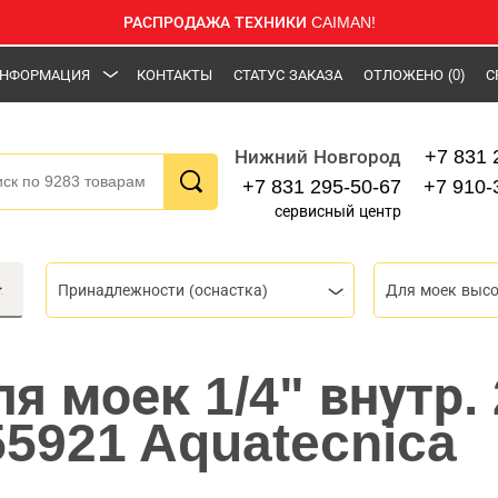
РАСПРОДАЖА ТЕХНИКИ CAIMAN!
НФОРМАЦИЯ
КОНТАКТЫ
СТАТУС ЗАКАЗА
ОТЛОЖЕНО
(0)
С
+7 831 
Нижний Новгород
+7 831 295-50-67
+7 910-
сервисный центр
Принадлежности (оснастка)
Для моек высо
я моек 1/4" внутр. 
55921 Aquatecnica