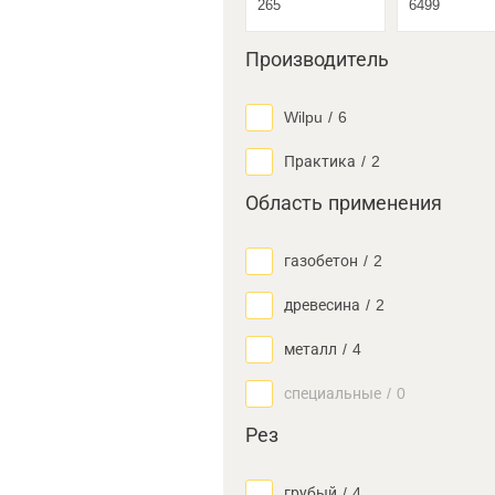
Производитель
Wilpu
/
6
Практика
/
2
Область применения
газобетон
/
2
древесина
/
2
металл
/
4
специальные
/
0
Рез
грубый
/
4