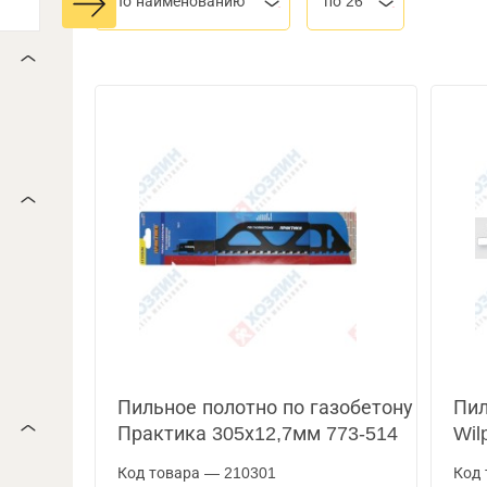
По наименованию
по 26
Пильное полотно по газобетону
Пил
Практика 305х12,7мм 773-514
Wil
Код товара — 210301
Код 