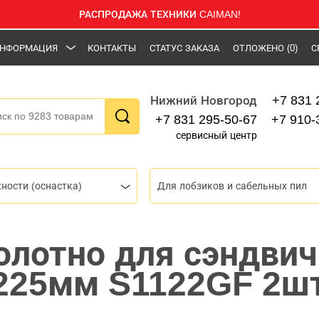
РАСПРОДАЖА ТЕХНИКИ CAIMAN!
НФОРМАЦИЯ
КОНТАКТЫ
СТАТУС ЗАКАЗА
ОТЛОЖЕНО
(0)
С
+7 831 
Нижний Новгород
+7 831 295-50-67
+7 910-
сервисный центр
ности (оснастка)
Для лобзиков и сабельных пил
олотно для сэндвич
225мм S1122GF 2шт