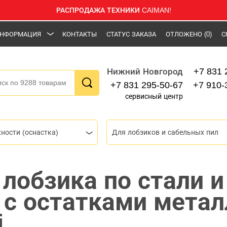
РАСПРОДАЖА ТЕХНИКИ CAIMAN!
НФОРМАЦИЯ
КОНТАКТЫ
СТАТУС ЗАКАЗА
ОТЛОЖЕНО
(0)
С
+7 831 
Нижний Новгород
+7 831 295-50-67
+7 910-
сервисный центр
ности (оснастка)
Для лобзиков и сабельных пил
лобзика по стали и
 с остатками метал
i