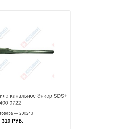
ило канальное Энкор SDS+
400 9722
товара — 280243
310 РУБ.
А