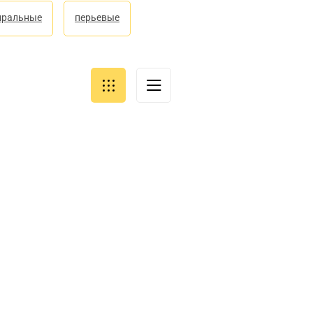
иральные
перьевые