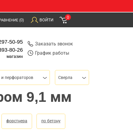
0
ВОЙТИ
РАВНЕНИЕ
(0)
297-50-95
Заказать звонок
393-80-26
График работы
магазин
 и перфораторов
Сверла
ром 9,1 мм
форстнера
по бетону