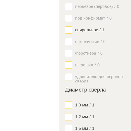
перьевое (перовое)
/
0
под конфирмат
/
0
спиральное
/
1
ступенчатое
/
0
Форстнера
/
0
шарошка
/
0
удлинитель для перового
сверла
Диаметр сверла
1,0 мм
/
1
1,2 мм
/
1
1,5 мм
/
1