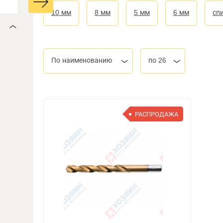
10 мм
8 мм
5 мм
6 мм
сп
По наименованию
по 26
РАСПРОДАЖА