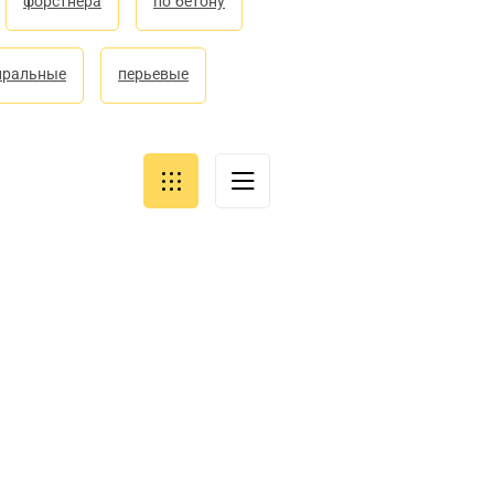
форстнера
по бетону
иральные
перьевые