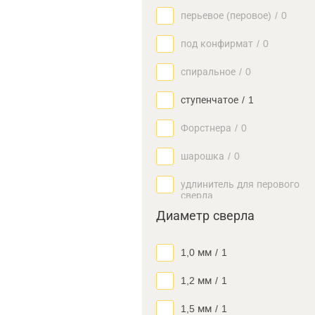
перьевое (перовое)
/
0
под конфирмат
/
0
спиральное
/
0
ступенчатое
/
1
Форстнера
/
0
шарошка
/
0
удлинитель для перового
сверла
Диаметр сверла
1,0 мм
/
1
1,2 мм
/
1
1,5 мм
/
1