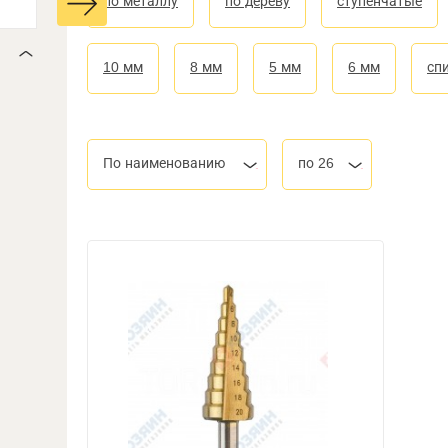
по металлу
по дереву
ступенчатые
10 мм
8 мм
5 мм
6 мм
сп
По наименованию
по 26