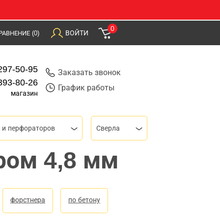
0
ВОЙТИ
РАВНЕНИЕ
(0)
297-50-95
Заказать звонок
393-80-26
График работы
магазин
 и перфораторов
Сверла
ром 4,8 мм
форстнера
по бетону