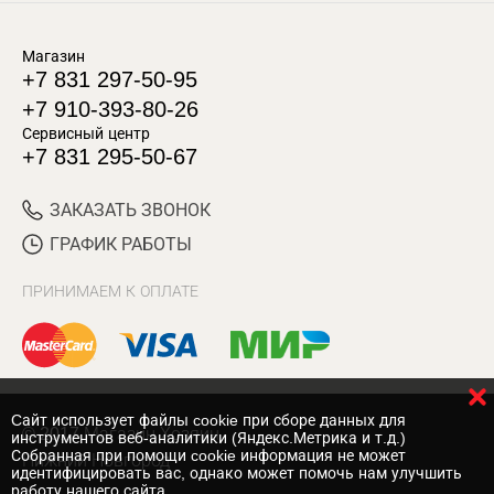
Магазин
+7 831 297-50-95
+7 910-393-80-26
Сервисный центр
+7 831 295-50-67
ЗАКАЗАТЬ ЗВОНОК
ГРАФИК РАБОТЫ
ПРИНИМАЕМ К ОПЛАТЕ
Cайт использует файлы cookie при сборе данных для
© 2017 Магазин Хозяин
инструментов веб-аналитики (Яндекс.Метрика и т.д.)
Собранная при помощи cookie информация не может
Нижний Новгород
идентифицировать вас, однако может помочь нам улучшить
работу нашего сайта.