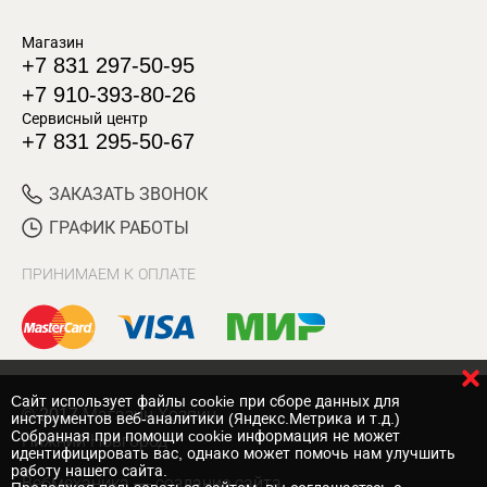
Магазин
+7 831 297-50-95
+7 910-393-80-26
Сервисный центр
+7 831 295-50-67
ЗАКАЗАТЬ ЗВОНОК
ГРАФИК РАБОТЫ
ПРИНИМАЕМ К ОПЛАТЕ
Cайт использует файлы cookie при сборе данных для
© 2017 Магазин Хозяин
инструментов веб-аналитики (Яндекс.Метрика и т.д.)
Собранная при помощи cookie информация не может
Нижний Новгород
идентифицировать вас, однако может помочь нам улучшить
работу нашего сайта.
Вебмеханика
— создание сайта