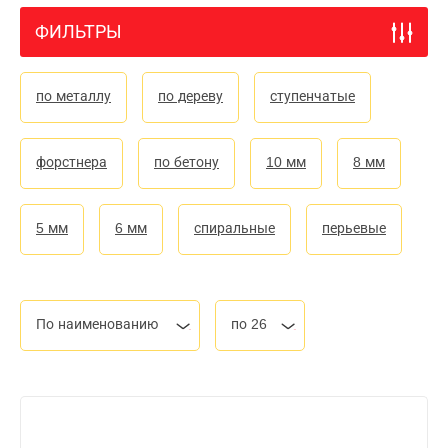
ФИЛЬТРЫ
по металлу
по дереву
ступенчатые
форстнера
по бетону
10 мм
8 мм
5 мм
6 мм
спиральные
перьевые
По наименованию
по 26