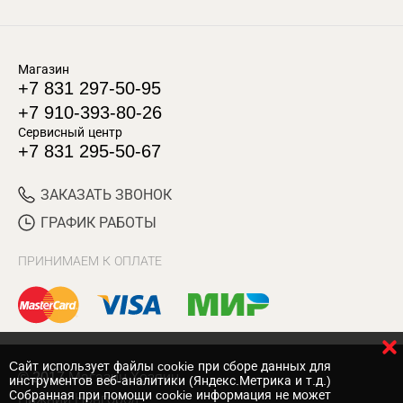
Магазин
+7 831 297-50-95
+7 910-393-80-26
Сервисный центр
+7 831 295-50-67
ЗАКАЗАТЬ ЗВОНОК
ГРАФИК РАБОТЫ
ПРИНИМАЕМ К ОПЛАТЕ
Cайт использует файлы cookie при сборе данных для
© 2017 Магазин Хозяин
инструментов веб-аналитики (Яндекс.Метрика и т.д.)
Собранная при помощи cookie информация не может
Нижний Новгород