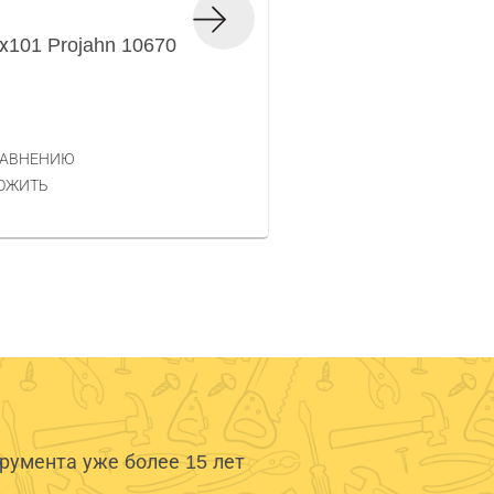
Сверло по металлу
х101 Projahn 10670
566067
Код товара — 262237
60 РУБ.
ЦЕНА
РАВНЕНИЮ
КУПИТЬ
ОЖИТЬ
умента уже более 15 лет