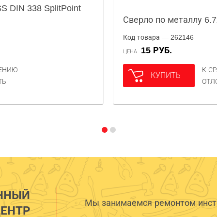
S DIN 338 SplitPoint
Сверло по металлу 6.7
Код товара — 262146
15 РУБ.
ЦЕНА
НЕНИЮ
К С
КУПИТЬ
ТЬ
ОТЛ
ННЫЙ
Мы занимаемся ремонтом инстр
ЕНТР