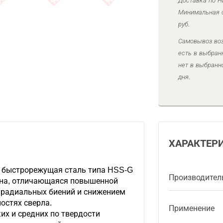
Доставка по Н
Минимальная с
руб.
Самовывоз воз
есть в выбран
нет в выбранн
дня.
ХАРАКТЕР
 быстрорежущая сталь типа HSS-G
Производител
ана, отличающаяся повышенной
 радиальных биений и снижением
остях сверла.
Применение
их и средних по твердости