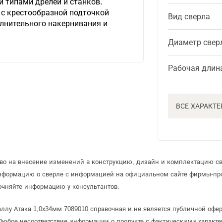
и типами дрелей и станков.
с крестообразной подточкой
Вид сверла
лнительного накернивания и
Диаметр свер
Рабочая длин
ВСЕ ХАРАКТ
аво на внесение изменений в конструкцию, дизайн и комплектацию св
информацию о сверле с информацией на официальном сайте фирмы-пр
очняйте информацию у консультантов.
аллу Атака 1,0х34мм 7089010 справочная и не является публичной оф
Любое несоответствие информации о продукте с фактическими характе