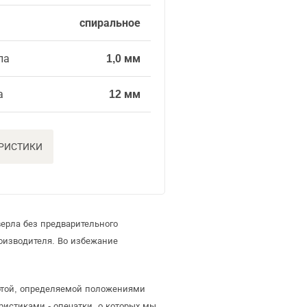
спиральное
ла
1,0 мм
а
12 мм
ЕРИСТИКИ
ерла без предварительного
оизводителя. Во избежание
ертой, определяемой положениями
ристиками - опечатки, о которых мы