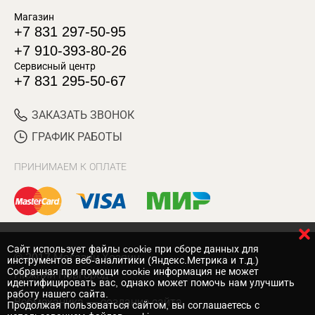
Магазин
+7 831 297-50-95
+7 910-393-80-26
Сервисный центр
+7 831 295-50-67
ЗАКАЗАТЬ ЗВОНОК
ГРАФИК РАБОТЫ
ПРИНИМАЕМ К ОПЛАТЕ
Cайт использует файлы cookie при сборе данных для
© 2017 Магазин Хозяин
инструментов веб-аналитики (Яндекс.Метрика и т.д.)
Собранная при помощи cookie информация не может
Нижний Новгород
идентифицировать вас, однако может помочь нам улучшить
работу нашего сайта.
Вебмеханика
— создание сайта
Продолжая пользоваться сайтом, вы соглашаетесь с