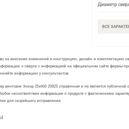
Диаметр свер
ВСЕ ХАРАКТ
аво на внесение изменений в конструкцию, дизайн и комплектацию св
информацию о сверле с информацией на официальном сайте фирмы-пр
очняйте информацию у консультантов.
еву винтовое Энкор 25х460 20925 справочная и не является публично
Любое несоответствие информации о продукте с фактическими характе
язи для скорейшего исправления.
Ы