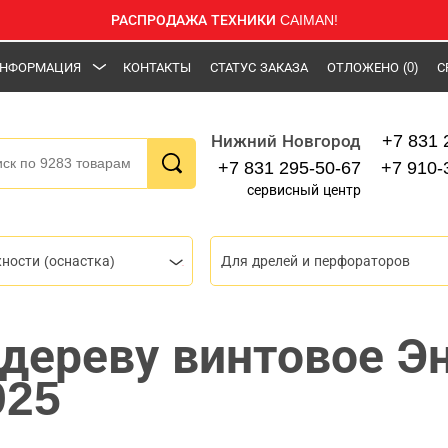
РАСПРОДАЖА ТЕХНИКИ CAIMAN!
НФОРМАЦИЯ
КОНТАКТЫ
СТАТУС ЗАКАЗА
ОТЛОЖЕНО
(0)
С
+7 831 
Нижний Новгород
+7 831 295-50-67
+7 910-
сервисный центр
ности (оснастка)
Для дрелей и перфораторов
 дереву винтовое Э
925