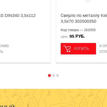
SS DIN340 3,5х112
Сверло по металлу Keil
3,5х70 302000350
Код товара — 262059
95 РУБ.
ЦЕНА
НЕНИЮ
К С
КУПИТЬ
ТЬ
ОТЛ