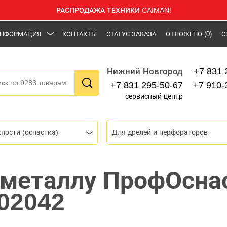
РАСПРОДАЖА ТЕХНИКИ CAIMAN!
НФОРМАЦИЯ
КОНТАКТЫ
СТАТУС ЗАКАЗА
ОТЛОЖЕНО
(0)
С
+7 831 
Нижний Новгород
+7 831 295-50-67
+7 910-
сервисный центр
ности (оснастка)
Для дрелей и перфораторов
 металлу ПрофОсна
202042