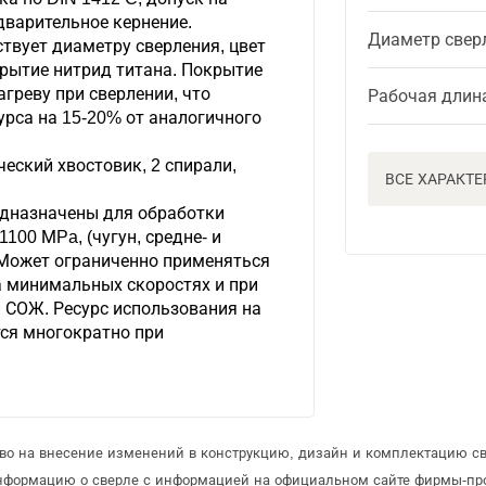
едварительное кернение.
Диаметр свер
твует диаметру сверления, цвет
окрытие нитрид титана. Покрытие
агреву при сверлении, что
Рабочая длин
урса на 15-20% от аналогичного
еский хвостовик, 2 спирали,
ВСЕ ХАРАКТ
дназначены для обработки
1100 МPa, (чугун, средне- и
 Может ограниченно применяться
а минимальных скоростях и при
 СОЖ. Ресурс использования на
ся многократно при
аво на внесение изменений в конструкцию, дизайн и комплектацию св
информацию о сверле с информацией на официальном сайте фирмы-пр