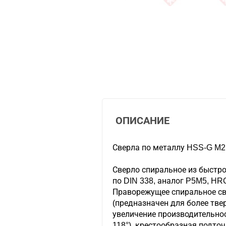
ОПИСАНИЕ
Сверла по металлу HSS-G M2 
Сверло спиральное из быстр
по DIN 338, аналог P5M5, HRC
Праворежущее спиральное све
(предназначен для более тве
увеличение производительнос
118°), крестообразная подточ