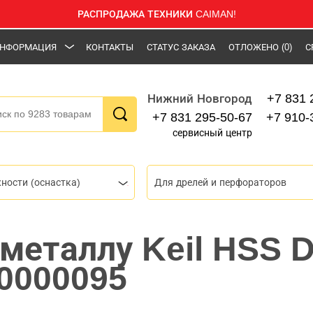
РАСПРОДАЖА ТЕХНИКИ CAIMAN!
НФОРМАЦИЯ
КОНТАКТЫ
СТАТУС ЗАКАЗА
ОТЛОЖЕНО
(0)
С
+7 831 
Нижний Новгород
+7 831 295-50-67
+7 910-
сервисный центр
ности (оснастка)
Для дрелей и перфораторов
 металлу Keil HSS 
40000095