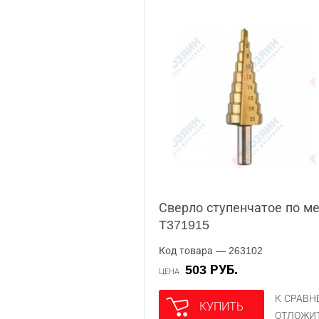
Сверло ступенчатое по ме
T371915
Код товара — 263102
503 РУБ.
ЦЕНА
К СРАВ
КУПИТЬ
ОТЛОЖИ