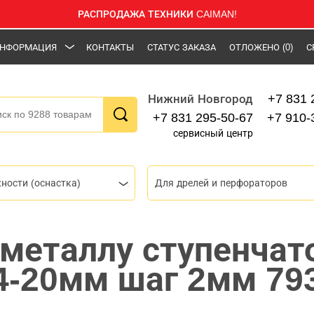
РАСПРОДАЖА ТЕХНИКИ CAIMAN!
НФОРМАЦИЯ
КОНТАКТЫ
СТАТУС ЗАКАЗА
ОТЛОЖЕНО
(0)
С
+7 831 
Нижний Новгород
+7 831 295-50-67
+7 910-
сервисный центр
ности (оснастка)
Для дрелей и перфораторов
 металлу ступенчат
4-20мм шаг 2мм 79