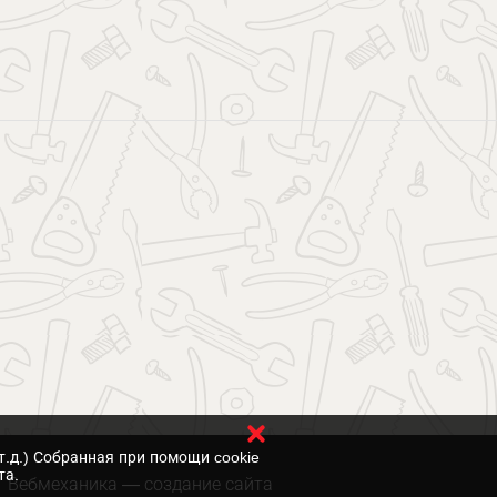
т.д.) Собранная при помощи cookie
та.
Вебмеханика
— создание сайта