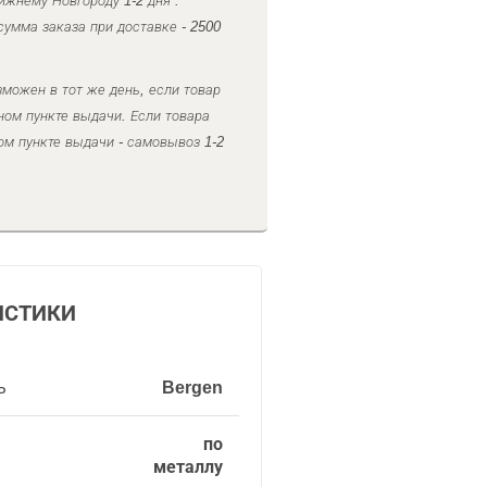
ижнему Новгороду 1-2 дня .
умма заказа при доставке - 2500
можен в тот же день, если товар
ном пункте выдачи. Если товара
ом пункте выдачи - самовывоз 1-2
ИСТИКИ
ь
Bergen
по
металлу