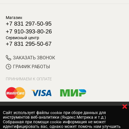
Магазин
+7 831 297-50-95
+7 910-393-80-26
Сервисный центр
+7 831 295-50-67
ЗАКАЗАТЬ ЗВОНОК
ГРАФИК РАБОТЫ
ПРИНИМАЕМ К ОПЛАТЕ
Cайт использует файлы cookie при сборе данных для
© 2017 Магазин Хозяин
инструментов веб-аналитики (Яндекс.Метрика и т.д.)
Собранная при помощи cookie информация не может
Нижний Новгород
идентифицировать вас, однако может помочь нам улучшить