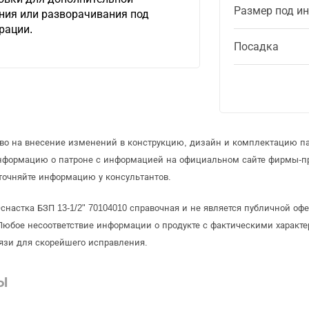
Размер под и
ния или разворачивания под
рации.
Посадка
аво на внесение изменений в конструкцию, дизайн и комплектацию па
информацию о патроне с информацией на официальном сайте фирмы-п
точняйте информацию у консультантов.
снастка БЗП 13-1/2" 70104010 справочная и не является публичной о
Любое несоответствие информации о продукте с фактическими характе
язи для скорейшего исправления.
Ы