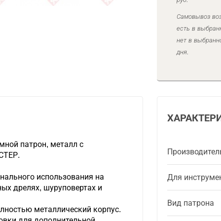
Самовывоз воз
есть в выбран
нет в выбранн
дня.
ХАРАКТЕР
ной патрон, металл с
Производител
СТЕР.
нального использования на
Для инструме
ых дрелях, шуруповертах и
Вид патрона
олностью металлический корпус.
овки для дополнительной