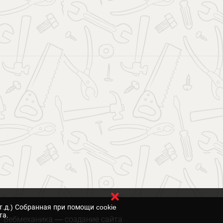
т.д.) Собранная при помощи cookie
та.
Вебмеханика
— создание сайта