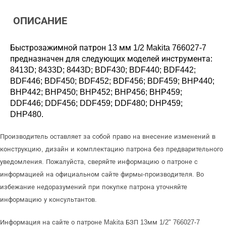
ОПИСАНИЕ
Быстрозажимной патрон 13 мм 1/2 Makita 766027-7
предназначен для следующих моделей инструмента:
8413D; 8433D; 8443D; BDF430; BDF440; BDF442;
BDF446; BDF450; BDF452; BDF456; BDF459; BHP440;
BHP442; BHP450; BHP452; BHP456; BHP459;
DDF446; DDF456; DDF459; DDF480; DHP459;
DHP480.
Производитель оставляет за собой право на внесение изменений в
конструкцию, дизайн и комплектацию патрона без предварительного
уведомления. Пожалуйста, сверяйте информацию о патроне с
информацией на официальном сайте фирмы-производителя. Во
избежание недоразумений при покупке патрона уточняйте
информацию у консультантов.
Информация на сайте о патроне Makita БЗП 13мм 1/2" 766027-7