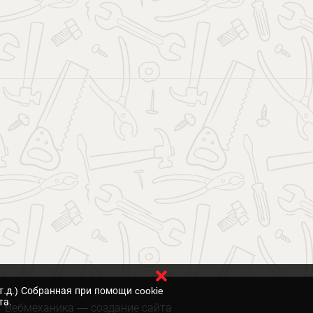
т.д.) Собранная при помощи cookie
та.
Вебмеханика
— создание сайта