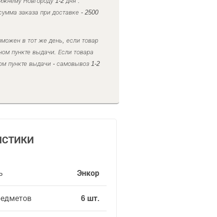
ижнему Новгороду 1-2 дня .
умма заказа при доставке - 2500
можен в тот же день, если товар
ном пункте выдачи. Если товара
ом пункте выдачи - самовывоз 1-2
ИСТИКИ
ь
Энкор
редметов
6 шт.