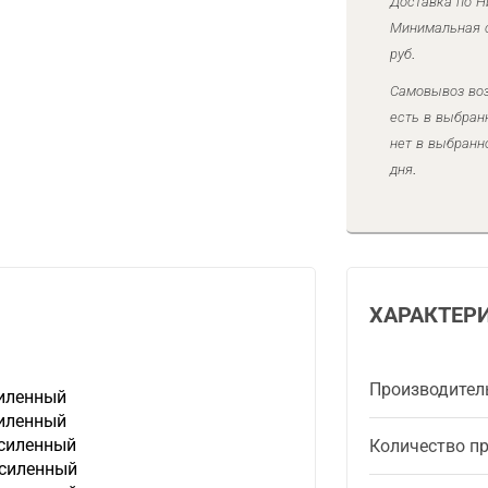
Доставка по Н
Минимальная с
руб.
Самовывоз воз
есть в выбран
нет в выбранн
дня.
ХАРАКТЕР
Производител
силенный
силенный
усиленный
Количество п
усиленный