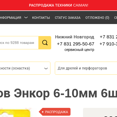
РАСПРОДАЖА ТЕХНИКИ CAIMAN!
НФОРМАЦИЯ
КОНТАКТЫ
СТАТУС ЗАКАЗА
ОТЛОЖЕНО
(0)
С
+7 831 
Нижний Новгород
+7 831 295-50-67
+7 910-
сервисный центр
ности (оснастка)
Для дрелей и перфораторов
ов Энкор 6-10мм 6ш
РАСПРОДАЖА