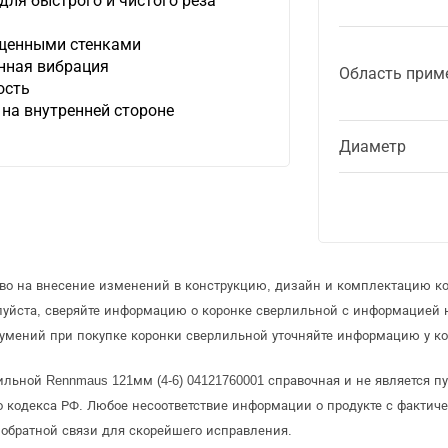
для быстрого и чистого реза
лщенными стенками
нная вибрация
Область прим
ость
на внутренней стороне
Диаметр
аво на внесение изменений в конструкцию, дизайн и комплектацию к
луйста, сверяйте информацию о коронке сверлильной с информацией
умений при покупке коронки сверлильной уточняйте информацию у ко
ильной Rennmaus 121мм (4-6) 04121760001 справочная и не является п
 кодекса РФ. Любое несоответствие информации о продукте с фактиче
обратной связи для скорейшего исправления.