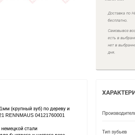
Доставка по Н
бесплатно.
Самовывоз воз
есть в выбран
нет в выбранн
дня.
ХАРАКТЕР
мм (крупный зуб) по дереву и
Производител
G121 RENNMAUS 04121760001
 немецкой стали
Тип зубьев