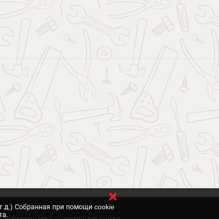
т.д.) Собранная при помощи cookie
та.
Вебмеханика
— создание сайта