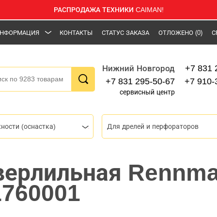
РАСПРОДАЖА ТЕХНИКИ CAIMAN!
НФОРМАЦИЯ
КОНТАКТЫ
СТАТУС ЗАКАЗА
ОТЛОЖЕНО
(0)
С
+7 831 
Нижний Новгород
+7 831 295-50-67
+7 910-
сервисный центр
ности (оснастка)
Для дрелей и перфораторов
верлильная Rennm
1760001