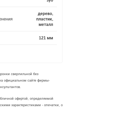
зуб
дерево,
енения
пластик,
металл
121 мм
оронки сверлильной без
 на официальном сайте фирмы-
нсультантов.
убличной офертой, определяемой
скими характеристиками - опечатки, о