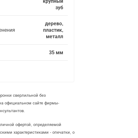
крупный
зуб
дерево,
енения
пластик,
металл
35 мм
оронки сверлильной без
 на официальном сайте фирмы-
нсультантов.
бличной офертой, определяемой
скими характеристиками - опечатки, о