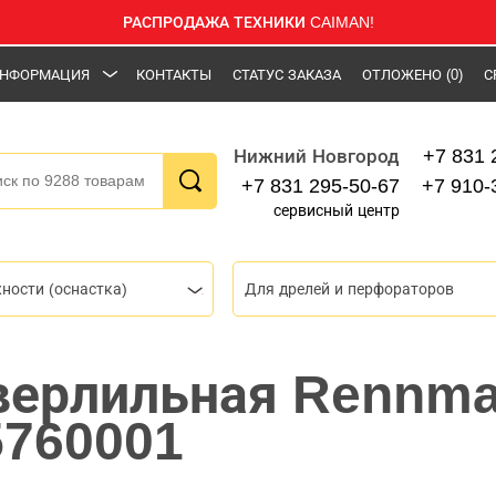
РАСПРОДАЖА ТЕХНИКИ CAIMAN!
НФОРМАЦИЯ
КОНТАКТЫ
СТАТУС ЗАКАЗА
ОТЛОЖЕНО
(0)
С
+7 831 
Нижний Новгород
+7 831 295-50-67
+7 910-
сервисный центр
ности (оснастка)
Для дрелей и перфораторов
верлильная Rennm
5760001