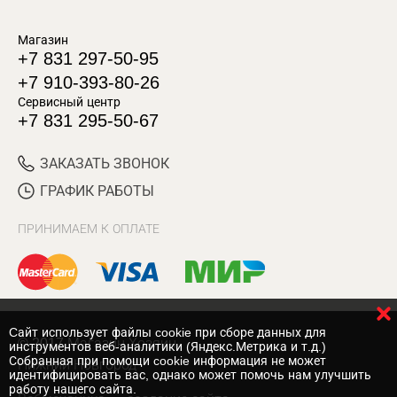
Магазин
+7 831 297-50-95
+7 910-393-80-26
Сервисный центр
+7 831 295-50-67
ЗАКАЗАТЬ ЗВОНОК
ГРАФИК РАБОТЫ
ПРИНИМАЕМ К ОПЛАТЕ
Cайт использует файлы cookie при сборе данных для
© 2017 Магазин Хозяин
инструментов веб-аналитики (Яндекс.Метрика и т.д.)
Собранная при помощи cookie информация не может
Нижний Новгород
идентифицировать вас, однако может помочь нам улучшить
работу нашего сайта.