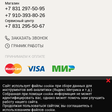
Магазин
+7 831 297-50-95
+7 910-393-80-26
Сервисный центр
+7 831 295-50-67
ЗАКАЗАТЬ ЗВОНОК
ГРАФИК РАБОТЫ
ПРИНИМАЕМ К ОПЛАТЕ
Cайт использует файлы cookie при сборе данных для
© 2017 Магазин Хозяин
инструментов веб-аналитики (Яндекс.Метрика и т.д.)
Собранная при помощи cookie информация не может
Нижний Новгород
идентифицировать вас, однако может помочь нам улучшить
работу нашего сайта.
Вебмеханика
— создание сайта
Продолжая пользоваться сайтом, вы соглашаетесь с
использованием файлов cookie.