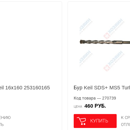
eil 16х160 253160165
Бур Keil SDS+ MS5 Tur
Код товара — 270739
460 РУБ.
ЦЕНА
НЕНИЮ
К С
КУПИТЬ
ТЬ
ОТЛ