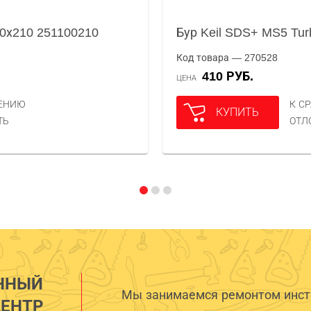
10х210 251100210
Бур Keil SDS+ MS5 Tur
Код товара — 270528
410 РУБ.
ЦЕНА
НЕНИЮ
К С
КУПИТЬ
ТЬ
ОТЛ
ННЫЙ
Мы занимаемся ремонтом инстр
ЕНТР