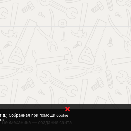
т.д.) Собранная при помощи cookie
та.
Вебмеханика
— создание сайта