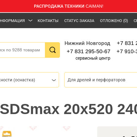
РАСПРОДАЖА ТЕХНИКИ CAIMAN!
НФОРМАЦИЯ
КОНТАКТЫ
СТАТУС ЗАКАЗА
ОТЛОЖЕНО
(0)
С
+7 831 
Нижний Новгород
+7 831 295-50-67
+7 910-
сервисный центр
ности (оснастка)
Для дрелей и перфораторов
 SDSmax 20x520 24