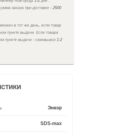
ижнему Новгороду 1-2 дня .
умма заказа при доставке - 2500
можен в тот же день, если товар
ном пункте выдачи. Если товара
ом пункте выдачи - самовывоз 1-2
ИСТИКИ
ь
Энкор
SDS-max