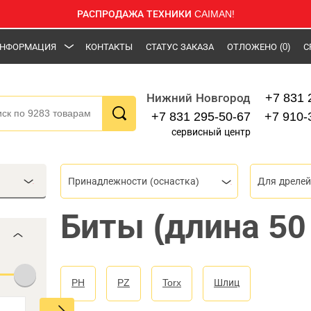
РАСПРОДАЖА ТЕХНИКИ CAIMAN!
НФОРМАЦИЯ
КОНТАКТЫ
СТАТУС ЗАКАЗА
ОТЛОЖЕНО
(0)
С
+7 831 
Нижний Новгород
+7 831 295-50-67
+7 910-
сервисный центр
Принадлежности (оснастка)
Для дрелей
Биты (длина 50
PH
PZ
Torx
Шлиц