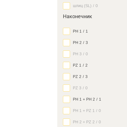
шлиц (SL)
/
0
Наконечник
PH 1
/
1
PH 2
/
3
PH 3
/
0
PZ 1
/
2
PZ 2
/
3
PZ 3
/
0
PH 1 + PH 2
/
1
PH 1 + PZ 1
/
0
PH 2 + PZ 2
/
0