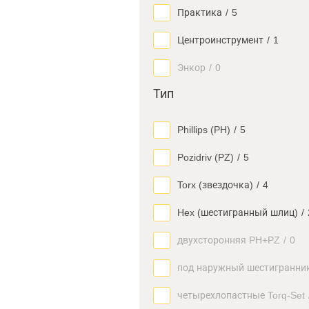
Практика
/
5
Центроинструмент
/
1
Энкор
/
0
Тип
Phillips (PH)
/
5
Pozidriv (PZ)
/
5
Torx (звездочка)
/
4
Hex (шестигранный шлиц)
/
двухсторонняя PH+PZ
/
0
под наружный шестигранни
четырехлопастные Torq-Set