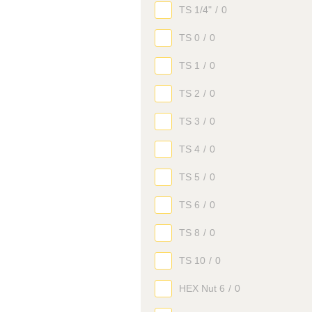
TS 1/4"
/
0
TS 0
/
0
TS 1
/
0
TS 2
/
0
TS 3
/
0
TS 4
/
0
TS 5
/
0
TS 6
/
0
TS 8
/
0
TS 10
/
0
HEX Nut 6
/
0