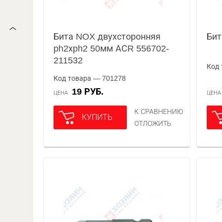
Бита NOX двухсторонняя
Бит
ph2хph2 50мм АСR 556702-
211532
Код 
Код товара — 701278
19 РУБ.
ЦЕНА
ЦЕН
К СРАВНЕНИЮ
КУПИТЬ
ОТЛОЖИТЬ