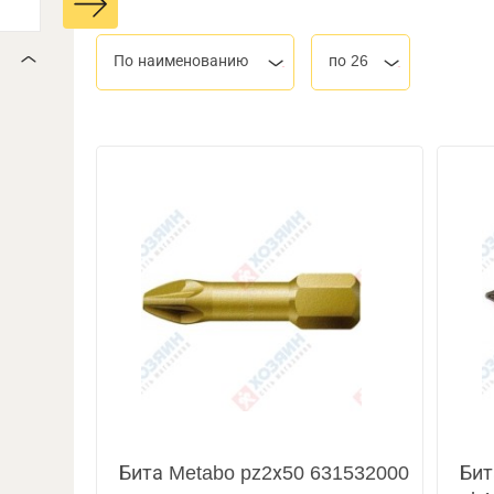
По наименованию
по 26
Бита Metabo pz2х50 631532000
Бит