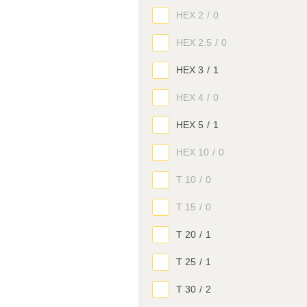
HEX 2
/
0
HEX 2.5
/
0
HEX 3
/
1
HEX 4
/
0
HEX 5
/
1
HEX 10
/
0
T 10
/
0
T 15
/
0
T 20
/
1
T 25
/
1
T 30
/
2