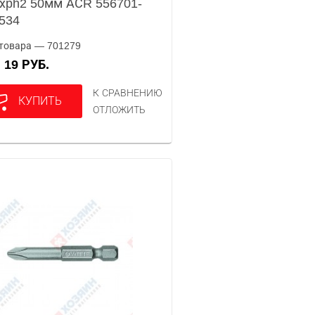
хph2 50мм АСR 556701-
534
товара — 701279
19 РУБ.
А
К СРАВНЕНИЮ
КУПИТЬ
ОТЛОЖИТЬ