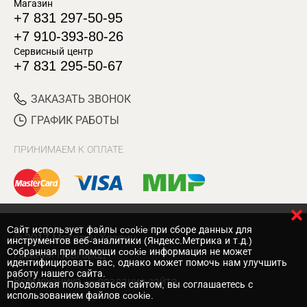
Магазин
+7 831 297-50-95
+7 910-393-80-26
Сервисный центр
+7 831 295-50-67
ЗАКАЗАТЬ ЗВОНОК
ГРАФИК РАБОТЫ
ПРИНИМАЕМ К ОПЛАТЕ
Cайт использует файлы cookie при сборе данных для
© 2017 Магазин Хозяин
инструментов веб-аналитики (Яндекс.Метрика и т.д.)
Собранная при помощи cookie информация не может
Нижний Новгород
идентифицировать вас, однако может помочь нам улучшить
работу нашего сайта.
Вебмеханика
— создание сайта
Продолжая пользоваться сайтом, вы соглашаетесь с
использованием файлов cookie.