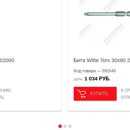
802000
Бита Witte Torx 30x90
Код товара — 591545
1 034 РУБ.
ЦЕНА
НЕНИЮ
К С
КУПИТЬ
ТЬ
ОТЛ