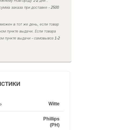
ижнему Новгороду 1-2 дня .
умма заказа при доставке - 2500
можен в тот же день, если товар
ном пункте выдачи. Если товара
ом пункте выдачи - самовывоз 1-2
ИСТИКИ
ь
Witte
Phillips
(PH)