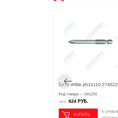
Бита Witte ph1х110 27452
Код товара — 591255
624 РУБ.
ЦЕНА
К СРАВ
КУПИТЬ