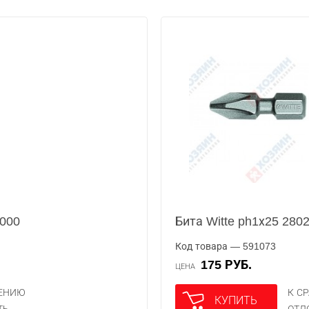
2000
Бита Witte ph1х25 280
Код товара — 591073
175 РУБ.
ЦЕНА
НЕНИЮ
К С
КУПИТЬ