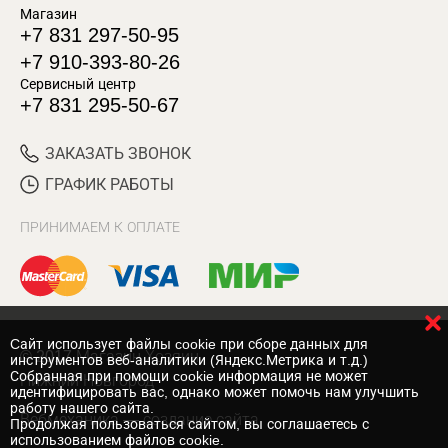
Магазин
+7 831 297-50-95
+7 910-393-80-26
Сервисный центр
+7 831 295-50-67
ЗАКАЗАТЬ ЗВОНОК
ГРАФИК РАБОТЫ
ПРИНИМАЕМ К ОПЛАТЕ
Cайт использует файлы cookie при сборе данных для
© 2017 Магазин Хозяин
инструментов веб-аналитики (Яндекс.Метрика и т.д.)
Собранная при помощи cookie информация не может
Нижний Новгород
идентифицировать вас, однако может помочь нам улучшить
работу нашего сайта.
Вебмеханика
— создание сайта
Продолжая пользоваться сайтом, вы соглашаетесь с
использованием файлов cookie.